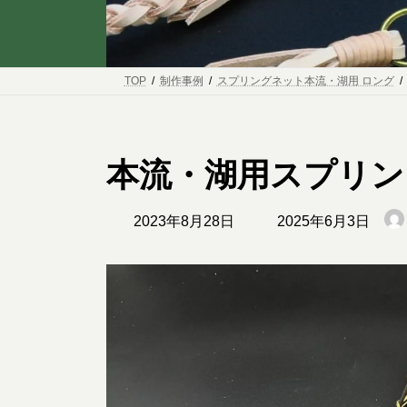
TOP
制作事例
スプリングネット本流・湖用 ロング
本流・湖用スプリン
最
2023年8月28日
2025年6月3日
終
更
新
日
時
: