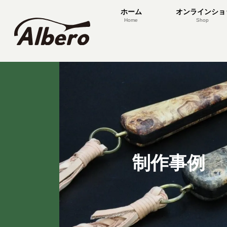
コ
ナ
ホーム
オンラインショ
ン
ビ
Home
Shop
テ
ゲ
ン
ー
ツ
シ
へ
ョ
ス
ン
キ
に
ッ
移
プ
動
制作事例