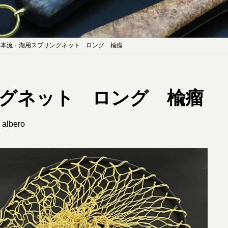
本流・湖用スプリングネット ロング 楡瘤
グネット ロング 楡瘤
albero