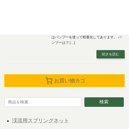
2022年1月5日
渓流用ウッドフレーム カーブ 渓流用ウッド
フレームネットのカーブタイプです。 ハンド
ル材は花梨紅白の瘤材にスポルテッドが入った
希少なものです。 フレーム材の外側と内貼り
はバンブーを使って軽量化してあります。 バ
ンブーはフ […]
続きを読む
お買い物カゴ
検索
渓流用スプリングネット