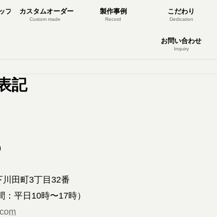
ップ
カスタムオーダー
製作事例
こだわり
Custom made
Record
Dedication
お問い合わせ
Inquiry
表記
）
下川田町3丁目32番
間：平日10時〜17時）
.com