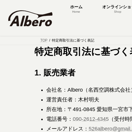
コ
ナ
ホーム
オンラインショ
ン
ビ
Home
Shop
テ
ゲ
ン
ー
ツ
シ
へ
ョ
TOP
特定商取引法に基づく表記
ス
ン
特定商取引法に基づく
キ
に
ッ
移
プ
動
1. 販売業者
会社名：Albero（名西空調株式会社
運営責任者：木村明夫
所在地：〒491-0845 愛知県一宮市
電話番号：
090-2612-4345
（受付時
メールアドレス：
526albero@gmail